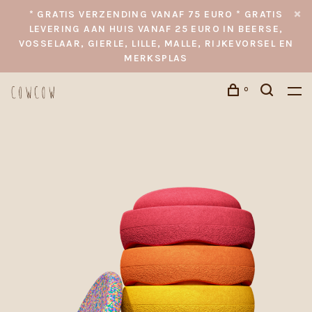
* GRATIS VERZENDING VANAF 75 EURO * GRATIS
LEVERING AAN HUIS VANAF 25 EURO IN BEERSE,
VOSSELAAR, GIERLE, LILLE, MALLE, RIJKEVORSEL EN
MERKSPLAS
0