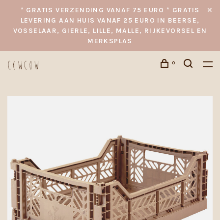
* GRATIS VERZENDING VANAF 75 EURO * GRATIS
LEVERING AAN HUIS VANAF 25 EURO IN BEERSE,
VOSSELAAR, GIERLE, LILLE, MALLE, RIJKEVORSEL EN
MERKSPLAS
0