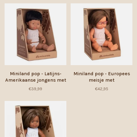
Miniland pop - Latijns-
Miniland pop - Europees
Amerikaanse jongens met
meisje met
Down Syndroom - 38 cm
Downsyndroom en bril -
€39,99
€42,95
38 cm