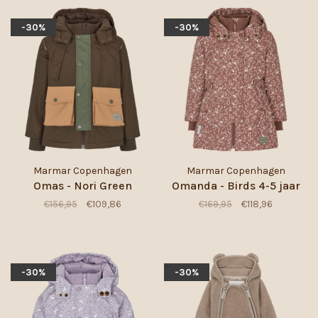
-30%
-30%
Marmar Copenhagen
Marmar Copenhagen
Omas - Nori Green
Omanda - Birds 4-5 jaar
€156,95
€109,86
€169,95
€118,96
-30%
-30%