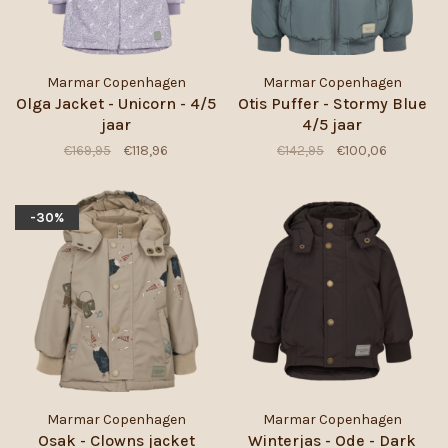
Marmar Copenhagen
Marmar Copenhagen
Olga Jacket - Unicorn - 4/5
Otis Puffer - Stormy Blue
jaar
4/5 jaar
€169,95
€118,96
€142,95
€100,06
-30%
Marmar Copenhagen
Marmar Copenhagen
Osak - Clowns jacket
Winterjas - Ode - Dark