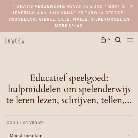
* GRATIS VERZENDING VANAF 75 EURO * GRATIS
LEVERING AAN HUIS VANAF 25 EURO IN BEERSE,
VOSSELAAR, GIERLE, LILLE, MALLE, RIJKEVORSEL EN
MERKSPLAS
0
Educatief speelgoed:
hulpmiddelen om spelenderwijs
te leren lezen, schrijven, tellen,...
Toon 1 - 24 van 24
Meest bekeken