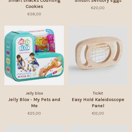
Smart snacks Counting
Silisoft Sensory Eggs
Cookies
€20,00
€38,00
Jelly blox
Tickit
Jelly Blox - My Pets and
Easy Hold Kaleidoscope
Me
Panel
€25,00
€12,00