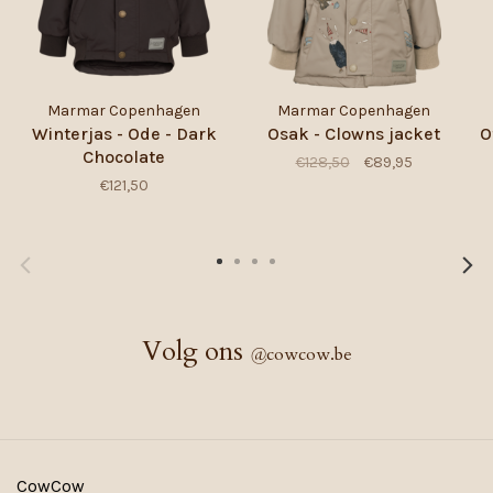
Marmar Copenhagen
Marmar Copenhagen
Winterjas - Ode - Dark
Osak - Clowns jacket
O
Chocolate
€128,50
€89,95
€121,50
Volg ons
@
cowcow.be
CowCow