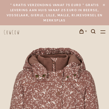
* GRATIS VERZENDING VANAF 75 EURO * GRATIS
LEVERING AAN HUIS VANAF 25 EURO IN BEERSE,
VOSSELAAR, GIERLE, LILLE, MALLE, RIJKEVORSEL EN
MERKSPLAS
0