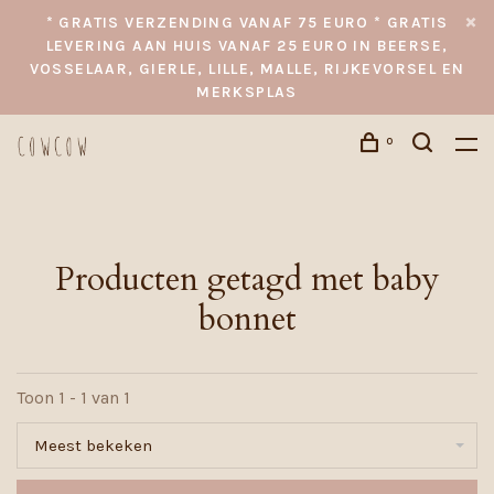
* GRATIS VERZENDING VANAF 75 EURO * GRATIS
LEVERING AAN HUIS VANAF 25 EURO IN BEERSE,
VOSSELAAR, GIERLE, LILLE, MALLE, RIJKEVORSEL EN
MERKSPLAS
0
Producten getagd met baby
bonnet
Toon 1 - 1 van 1
Meest bekeken