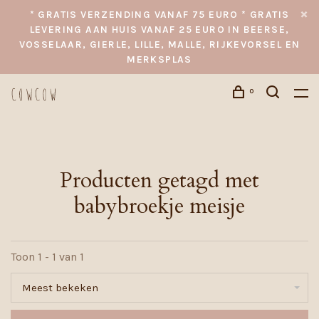
* GRATIS VERZENDING VANAF 75 EURO * GRATIS
LEVERING AAN HUIS VANAF 25 EURO IN BEERSE,
VOSSELAAR, GIERLE, LILLE, MALLE, RIJKEVORSEL EN
MERKSPLAS
0
Producten getagd met
babybroekje meisje
Toon 1 - 1 van 1
Meest bekeken