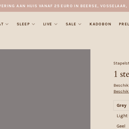
VERING AAN HUIS VANAF 25 EURO IN BEERSE, VOSSELAAR, 
AT
SLEEP
LIVE
SALE
KADOBON
PRE
Stapels
1 st
Beschikb
Beschik
Grey
Light
Geel