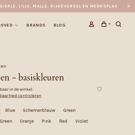
GIERLE, LILLE, MALLE, RIJKEVORSEL EN MERKSPLAS
0
LOVED
BRANDS
BLOG
tein
een - basiskleuren
aar in de winkel:
baarheid controleren
Blue
Schemerblauw
Green
 Green
Oranje
Pink
Red
Violet