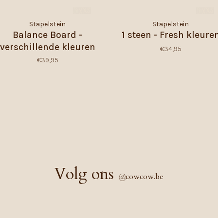
Stapelstein
Stapelstein
Balance Board -
1 steen - Fresh kleure
verschillende kleuren
€34,95
€39,95
Volg ons
@
cowcow.be