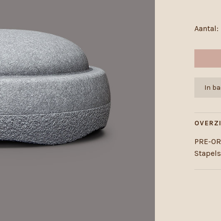
Aantal:
In b
OVERZ
PRE-O
Stapels