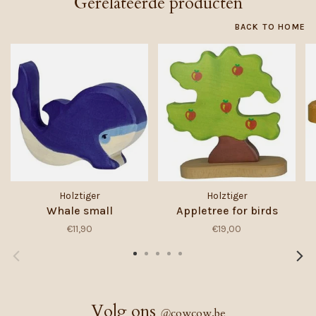
Gerelateerde producten
BACK TO HOME
Holztiger
Holztiger
Whale small
Appletree for birds
€11,90
€19,00
Volg ons
@
cowcow.be