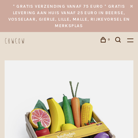
* GRATIS VERZENDING VANAF 75 EURO * GRATIS
LEVERING AAN HUIS VANAF 25 EURO IN BEERSE,
VOSSELAAR, GIERLE, LILLE, MALLE, RIJKEVORSEL EN
MERKSPLAS
0