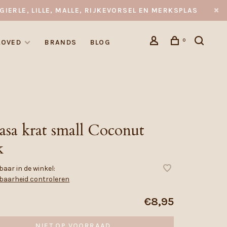
GIERLE, LILLE, MALLE, RIJKEVORSEL EN MERKSPLAS
0
LOVED
BRANDS
BLOG
asa krat small Coconut
k
aar in de winkel:
baarheid controleren
€8,95
NIET OP VOORRAAD