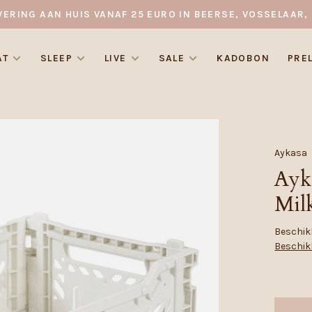
VERING AAN HUIS VANAF 25 EURO IN BEERSE, VOSSELAAR, 
AT
SLEEP
LIVE
SALE
KADOBON
PRE
Aykasa
Ayk
Mil
Beschikb
Beschik