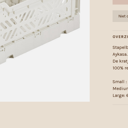
Niet
OVERZ
Stapel
Aykasa.
De krat
100% re
Small :
Medium
Large: 