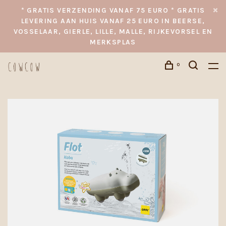
* GRATIS VERZENDING VANAF 75 EURO * GRATIS
LEVERING AAN HUIS VANAF 25 EURO IN BEERSE,
VOSSELAAR, GIERLE, LILLE, MALLE, RIJKEVORSEL EN
MERKSPLAS
0