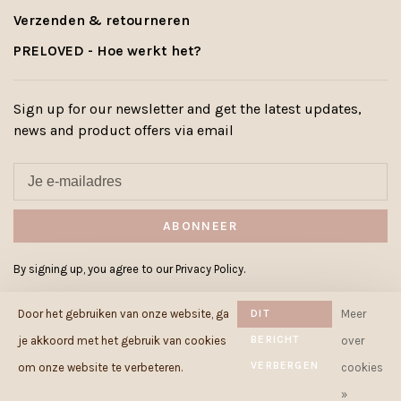
Verzenden & retourneren
PRELOVED - Hoe werkt het?
Sign up for our newsletter and get the latest updates,
news and product offers via email
ABONNEER
By signing up, you agree to our Privacy Policy.
Door het gebruiken van onze website, ga
DIT
Meer
BERICHT
je akkoord met het gebruik van cookies
over
VERBERGEN
© Copyright 2026 Cowcow.be
-
om onze website te verbeteren.
cookies
Powered by
Lightspeed
- Theme by
»