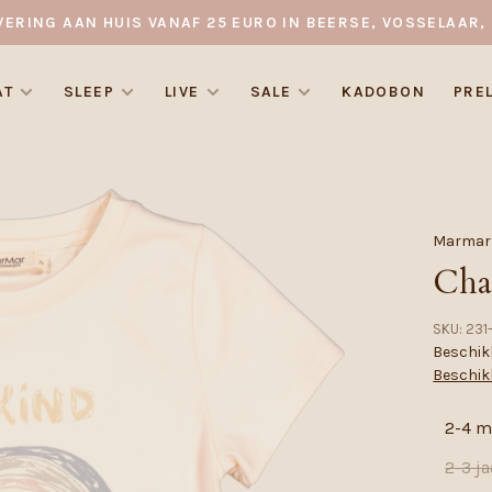
VERING AAN HUIS VANAF 25 EURO IN BEERSE, VOSSELAAR, 
AT
SLEEP
LIVE
SALE
KADOBON
PRE
Marmar
Cha
SKU:
231
Beschikb
Beschik
2-4 
2-3 ja