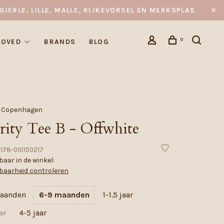
GIERLE, LILLE, MALLE, RIJKEVORSEL EN MERKSPLAS
0
LOVED
BRANDS
BLOG
 Copenhagen
rity Tee B - Offwhite
-178-010150217
aar in de winkel:
baarheid controleren
maanden
6-9 maanden
1-1.5 jaar
ar
4-5 jaar