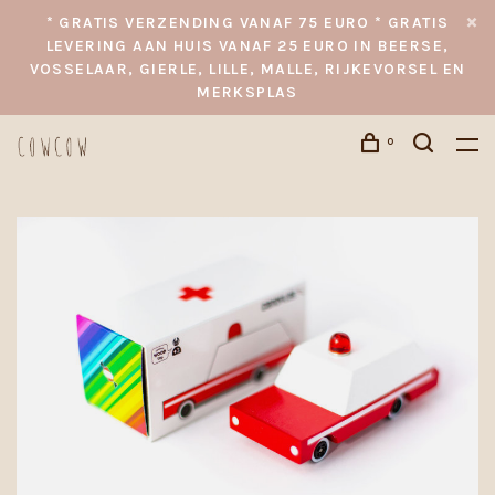
* GRATIS VERZENDING VANAF 75 EURO * GRATIS
LEVERING AAN HUIS VANAF 25 EURO IN BEERSE,
VOSSELAAR, GIERLE, LILLE, MALLE, RIJKEVORSEL EN
MERKSPLAS
0