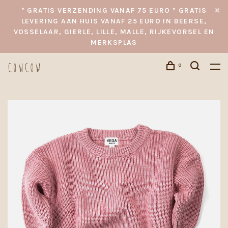
* GRATIS VERZENDING VANAF 75 EURO * GRATIS
LEVERING AAN HUIS VANAF 25 EURO IN BEERSE,
VOSSELAAR, GIERLE, LILLE, MALLE, RIJKEVORSEL EN
MERKSPLAS
0