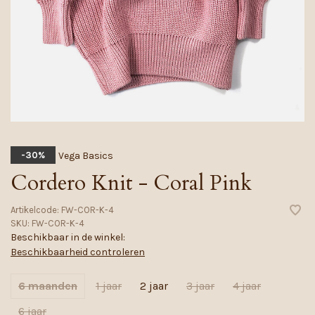
Vega Basics
-30%
Cordero Knit - Coral Pink
Artikelcode:
FW-COR-K-4
SKU:
FW-COR-K-4
Beschikbaar in de winkel:
Beschikbaarheid controleren
6 maanden
1 jaar
2 jaar
3 jaar
4 jaar
6 jaar