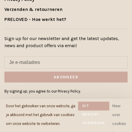
Verzenden & retourneren
PRELOVED - Hoe werkt het?
Sign up for our newsletter and get the latest updates,
news and product offers via email
ABONNEER
By signing up, you agree to our Privacy Policy.
Door het gebruiken van onze website, ga
DIT
Meer
BERICHT
je akkoord met het gebruik van cookies
over
VERBERGEN
© Copyright 2026 Cowcow.be
-
om onze website te verbeteren.
cookies
Powered by
Lightspeed
- Theme by