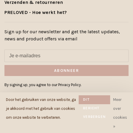
Verzenden & retourneren
PRELOVED - Hoe werkt het?
Sign up for our newsletter and get the latest updates,
news and product offers via email
ABONNEER
By signing up, you agree to our Privacy Policy.
Door het gebruiken van onze website, ga
DIT
Meer
BERICHT
je akkoord met het gebruik van cookies
over
VERBERGEN
© Copyright 2026 Cowcow.be
-
om onze website te verbeteren.
cookies
Powered by
Lightspeed
- Theme by
»
Huysmans.me