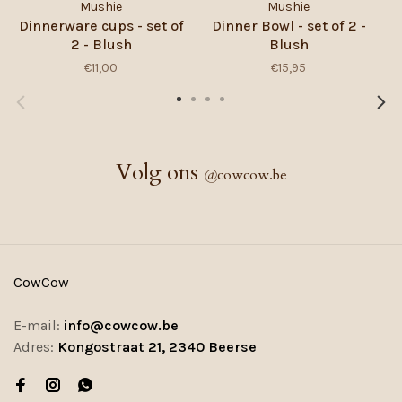
Mushie
Mushie
Dinnerware cups - set of
Dinner Bowl - set of 2 -
2 - Blush
Blush
€11,00
€15,95
Volg ons
@
cowcow.be
CowCow
E-mail:
info@cowcow.be
Adres:
Kongostraat 21, 2340 Beerse