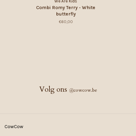
We Are Kids
Combi Romy Terry - White
butterfly
€60,00
Volg ons
@
cowcow.be
CowCow