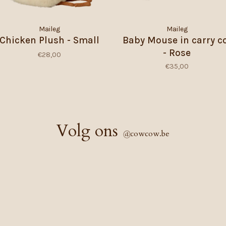
Maileg
Maileg
Chicken Plush - Small
Baby Mouse in carry c
- Rose
€28,00
€35,00
Volg ons
@
cowcow.be