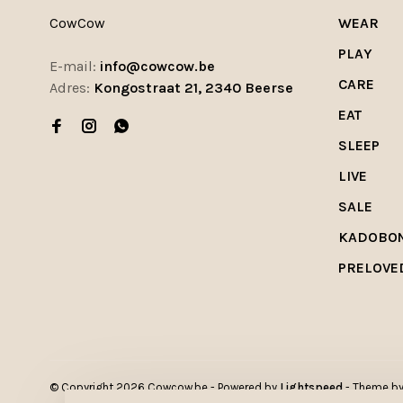
CowCow
WEAR
PLAY
E-mail:
info@cowcow.be
CARE
Adres:
Kongostraat 21, 2340 Beerse
EAT
SLEEP
LIVE
SALE
KADOBO
PRELOVE
© Copyright 2026 Cowcow.be
- Powered by
Lightspeed
- Theme b