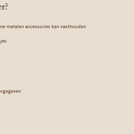
er?
ine metalen accessoires kan vasthouden
djes
oorgegeven