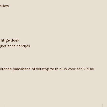
yellow
chtige doek
gnetische handjes
rende paasmand of verstop ze in huis voor een kleine