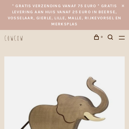
* GRATIS VERZENDING VANAF 75 EURO * GRATIS
LEVERING AAN HUIS VANAF 25 EURO IN BEERSE,
VOSSELAAR, GIERLE, LILLE, MALLE, RIJKEVORSEL EN
MERKSPLAS
0