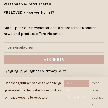
Verzenden & retourneren
PRELOVED - Hoe werkt het?
Sign up for our newsletter and get the latest updates,
news and product offers via email
ABONNEER
By signing up, you agree to our Privacy Policy.
Door het gebruiken van onze website, ga
DIT
Meer
BERICHT
je akkoord met het gebruik van cookies
over
VERBERGEN
© Copyright 2026 Cowcow.be
-
om onze website te verbeteren.
cookies
Powered by
Lightspeed
- Theme by
»
Huysmans.me