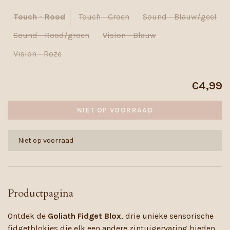
Touch - Rood
Touch - Groen
Sound - Blauw/geel
Sound - Rood/groen
Vision - Blauw
Vision - Roze
€4,99
NIET OP VOORRAAD
Niet op voorraad
Productpagina
Ontdek de
Goliath Fidget Blox
, drie unieke sensorische
fidgetblokjes die elk een andere zintuigervaring bieden.