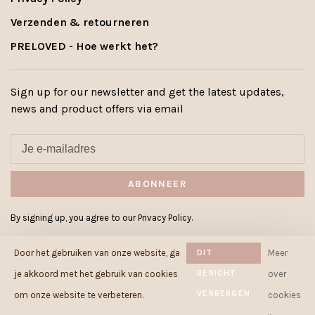
Verzenden & retourneren
PRELOVED - Hoe werkt het?
Sign up for our newsletter and get the latest updates,
news and product offers via email
ABONNEER
By signing up, you agree to our Privacy Policy.
Door het gebruiken van onze website, ga
DIT
Meer
BERICHT
je akkoord met het gebruik van cookies
over
VERBERGEN
© Copyright 2026 Cowcow.be
-
om onze website te verbeteren.
cookies
Powered by
Lightspeed
- Theme by