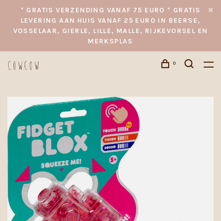
* GRATIS VERZENDING VANAF 75 EURO * GRATIS
LEVERING AAN HUIS VANAF 25 EURO IN BEERSE,
VOSSELAAR, GIERLE, LILLE, MALLE, RIJKEVORSEL EN
MERKSPLAS
0