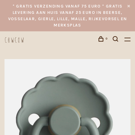
* GRATIS VERZENDING VANAF 75 EURO * GRATIS
LEVERING AAN HUIS VANAF 25 EURO IN BEERSE,
VOSSELAAR, GIERLE, LILLE, MALLE, RIJKEVORSEL EN
MERKSPLAS
0