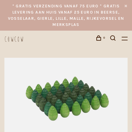
* GRATIS VERZENDING VANAF 75 EURO * GRATIS
LEVERING AAN HUIS VANAF 25 EURO IN BEERSE,
VOSSELAAR, GIERLE, LILLE, MALLE, RIJKEVORSEL EN
MERKSPLAS
0