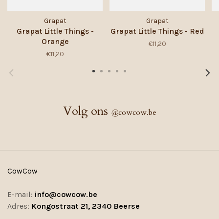
Grapat
Grapat
Grapat Little Things -
Grapat Little Things - Red
Orange
€11,20
€11,20
Volg ons
@
cowcow.be
CowCow
E-mail:
info@cowcow.be
Adres:
Kongostraat 21, 2340 Beerse