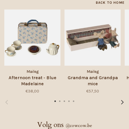
BACK TO HOME
Maileg
Maileg
Afternoon treat - Blue
Grandma and Grandpa
H
Madelaine
mice
€38,00
€57,50
Volg ons
@
cowcow.be