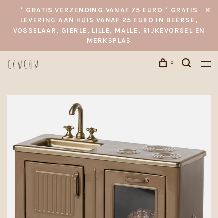
* GRATIS VERZENDING VANAF 75 EURO * GRATIS
LEVERING AAN HUIS VANAF 25 EURO IN BEERSE,
VOSSELAAR, GIERLE, LILLE, MALLE, RIJKEVORSEL EN
MERKSPLAS
0