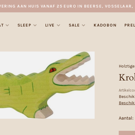
VERING AAN HUIS VANAF 25 EURO IN BEERSE, VOSSELAAR, 
AT
SLEEP
LIVE
SALE
KADOBON
PRE
Holztige
Kro
Artikelco
Beschikb
Beschik
Aantal: