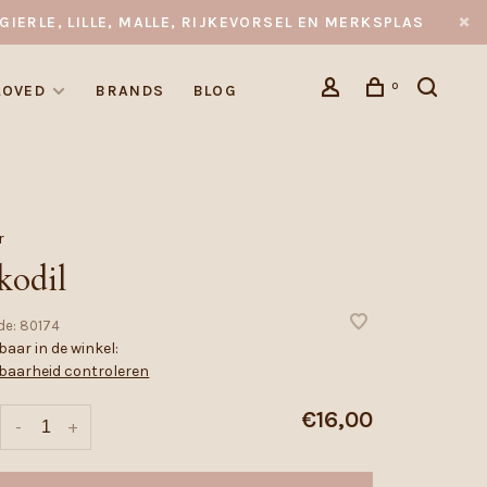
GIERLE, LILLE, MALLE, RIJKEVORSEL EN MERKSPLAS
0
LOVED
BRANDS
BLOG
r
kodil
de:
80174
aar in de winkel:
baarheid controleren
€16,00
-
+