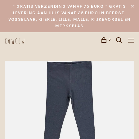
* GRATIS VERZENDING VANAF 75 EURO * GRATIS
LEVERING AAN HUIS VANAF 25 EURO IN BEERSE,
VOSSELAAR, GIERLE, LILLE, MALLE, RIJKEVORSEL EN
MERKSPLAS
0