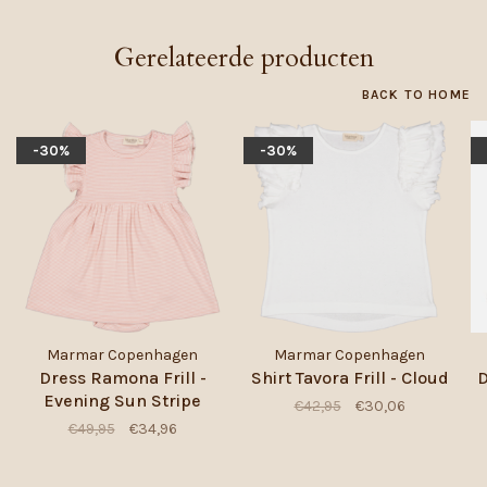
Gerelateerde producten
BACK TO HOME
-30%
-30%
Marmar Copenhagen
Marmar Copenhagen
Dress Ramona Frill -
Shirt Tavora Frill - Cloud
D
Evening Sun Stripe
€42,95
€30,06
€49,95
€34,96