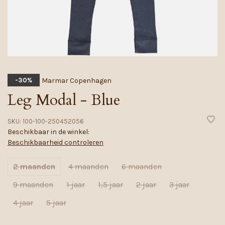
Marmar Copenhagen
-30%
Leg Modal - Blue
SKU:
100-100-250452056
Beschikbaar in de winkel:
Beschikbaarheid controleren
2 maanden
4 maanden
6 maanden
9 maanden
1 jaar
1,5 jaar
2 jaar
3 jaar
4 jaar
5 jaar