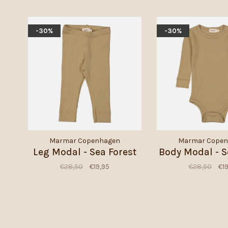
-30%
-30%
Marmar Copenhagen
Marmar Cope
Leg Modal - Sea Forest
Body Modal - S
€28,50
€19,95
€28,50
€1