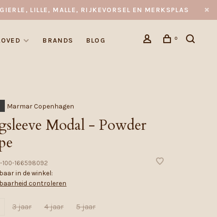
GIERLE, LILLE, MALLE, RIJKEVORSEL EN MERKSPLAS
0
LOVED
BRANDS
BLOG
Marmar Copenhagen
gsleeve Modal - Powder
pe
-100-166598092
aar in de winkel:
baarheid controleren
3 jaar
4 jaar
5 jaar