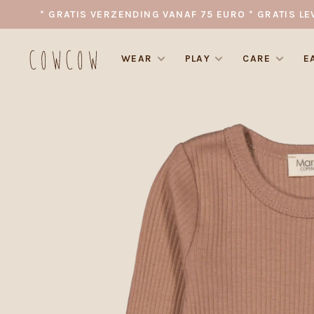
* GRATIS VERZENDING VANAF 75 EURO * GRATIS LE
WEAR
PLAY
CARE
E