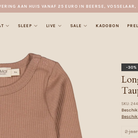
VERING AAN HUIS VANAF 25 EURO IN BEERSE, VOSSELAAR, 
AT
SLEEP
LIVE
SALE
KADOBON
PRE
-30%
Lon
Tau
SKU:
244
Beschikb
Beschik
2 jaar