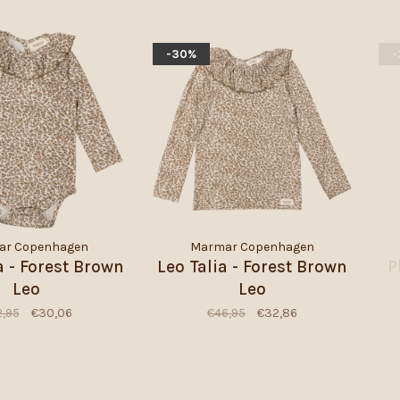
-30%
-
ar Copenhagen
Marmar Copenhagen
a - Forest Brown
Leo Talia - Forest Brown
P
Leo
Leo
,95
€30,06
€46,95
€32,86