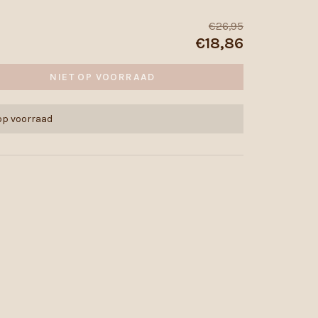
€26,95
€18,86
NIET OP VOORRAAD
 op voorraad