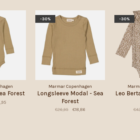
-30%
-30%
nhagen
Marmar Copenhagen
Marm
ea Forest
Longsleeve Modal - Sea
Leo Bert
Forest
9,95
€26,95
€18,86
€42