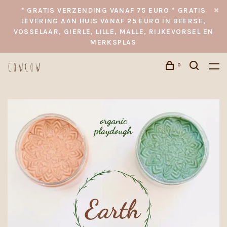
* GRATIS VERZENDING VANAF 75 EURO * GRATIS
LEVERING AAN HUIS VANAF 25 EURO IN BEERSE,
VOSSELAAR, GIERLE, LILLE, MALLE, RIJKEVORSEL EN
MERKSPLAS
0