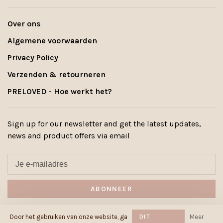
Over ons
Algemene voorwaarden
Privacy Policy
Verzenden & retourneren
PRELOVED - Hoe werkt het?
Sign up for our newsletter and get the latest updates,
news and product offers via email
ABONNEER
By signing up, you agree to our Privacy Policy.
Door het gebruiken van onze website, ga
DIT
Meer