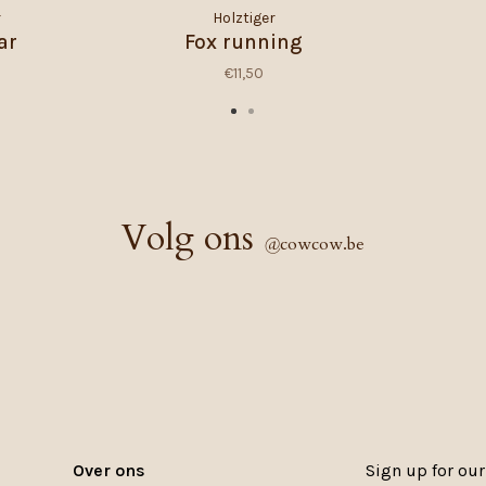
r
Holztiger
ar
Fox running
€11,50
Volg ons
@
cowcow.be
Over ons
Sign up for our