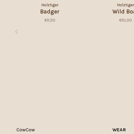
Holztiger
Holztige
Badger
Wild Bo
€11,50
€10,00
CowCow
WEAR