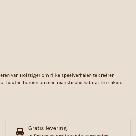
ren van Holztiger om rijke speelverhalen te creëren.
n of houten bomen om een realistische habitat te maken.
Gratis levering
in Beerse en omliggende gemeentes