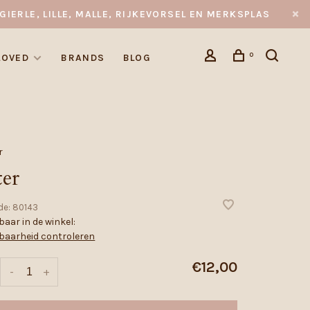
GIERLE, LILLE, MALLE, RIJKEVORSEL EN MERKSPLAS
0
LOVED
BRANDS
BLOG
r
ter
de:
80143
aar in de winkel:
baarheid controleren
€12,00
-
+