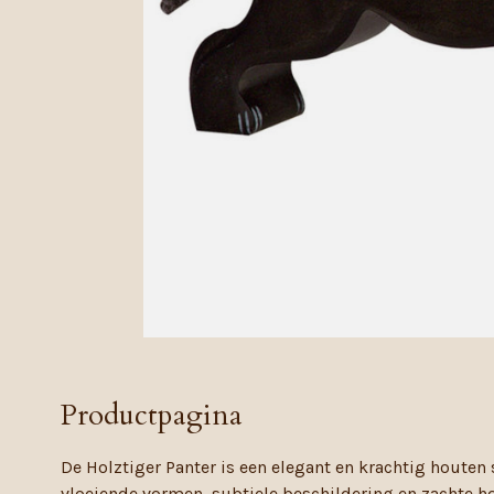
Productpagina
De Holztiger Panter is een elegant en krachtig houten
vloeiende vormen, subtiele beschildering en zachte h