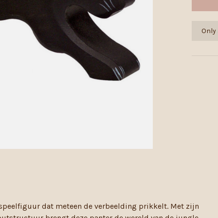
Only 
 speelfiguur dat meteen de verbeelding prikkelt. Met zijn
outstructuur brengt deze panter de wereld van de jungle