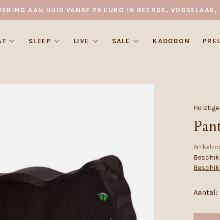
VERING AAN HUIS VANAF 25 EURO IN BEERSE, VOSSELAAR, 
AT
SLEEP
LIVE
SALE
KADOBON
PRE
Holztige
Pan
Artikelco
Beschikb
Beschik
Aantal: