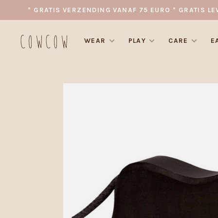
* GRATIS VERZENDING VANAF 75 EURO * GRATIS LE
WEAR
PLAY
CARE
E