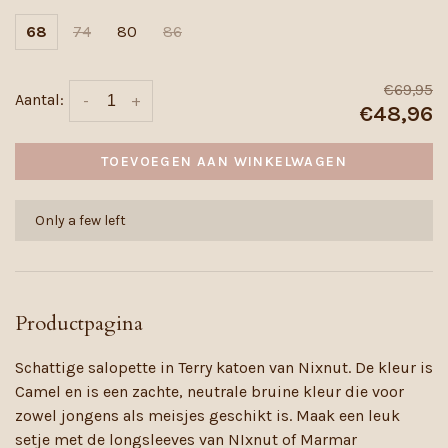
68
74
80
86
€69,95
Aantal:
-
+
€48,96
TOEVOEGEN AAN WINKELWAGEN
Only a few left
Productpagina
Schattige salopette in Terry katoen van Nixnut. De kleur is
Camel en is een zachte, neutrale bruine kleur die voor
zowel jongens als meisjes geschikt is. Maak een leuk
setje met de longsleeves van NIxnut of Marmar