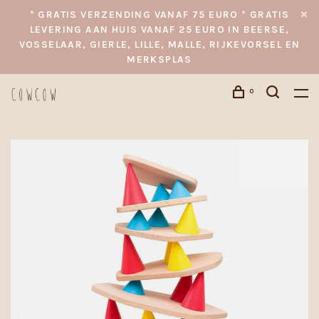
* GRATIS VERZENDING VANAF 75 EURO * GRATIS
LEVERING AAN HUIS VANAF 25 EURO IN BEERSE,
VOSSELAAR, GIERLE, LILLE, MALLE, RIJKEVORSEL EN
MERKSPLAS
0