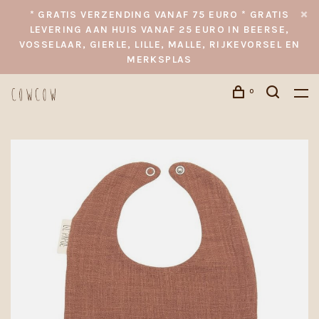
* GRATIS VERZENDING VANAF 75 EURO * GRATIS
LEVERING AAN HUIS VANAF 25 EURO IN BEERSE,
VOSSELAAR, GIERLE, LILLE, MALLE, RIJKEVORSEL EN
MERKSPLAS
0