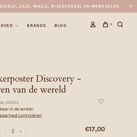
GIERLE, LILLE, MALLE, RIJKEVORSEL EN MERKSPLAS
0
LOVED
BRANDS
BLOG
kerposter Discovery -
ren van de wereld
de:
DIS003
aar in de winkel:
baarheid controleren
€17,00
-
+