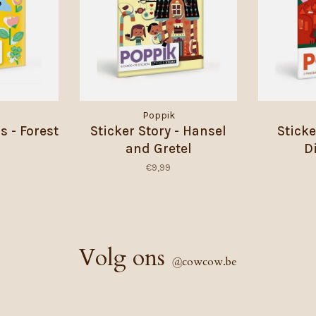
Poppik
s - Forest
Sticker Story - Hansel
Stick
and Gretel
D
€9,99
Volg ons
@
cowcow.be