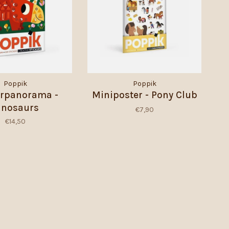
Poppik
Poppik
erpanorama -
Miniposter - Pony Club
inosaurs
€7,90
€14,50