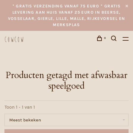
* GRATIS VERZENDING VANAF 75 EURO * GRATIS
LEVERING AAN HUIS VANAF 25 EURO IN BEERSE,
VOSSELAAR, GIERLE, LILLE, MALLE, RIJKEVORSEL EN
MERKSPLAS
0
Producten getagd met afwasbaar
speelgoed
Toon 1 - 1 van 1
Meest bekeken