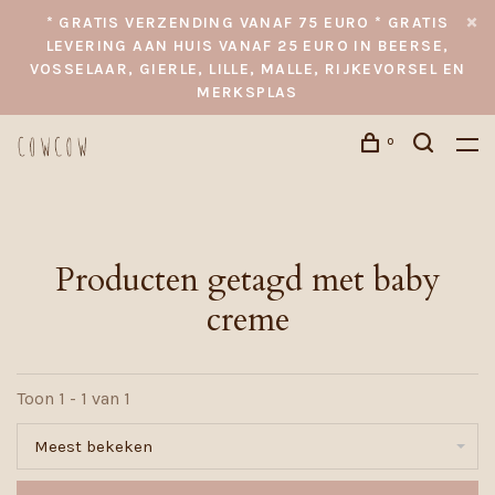
* GRATIS VERZENDING VANAF 75 EURO * GRATIS
LEVERING AAN HUIS VANAF 25 EURO IN BEERSE,
VOSSELAAR, GIERLE, LILLE, MALLE, RIJKEVORSEL EN
MERKSPLAS
0
Producten getagd met baby
creme
Toon 1 - 1 van 1
Meest bekeken