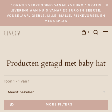
* GRATIS VERZENDING VANAF 75 EURO * GRATIS
LEVERING AAN HUIS VANAF 25 EURO IN BEERSE,
VOSSELAAR, GIERLE, LILLE, MALLE, RIJKEVORSEL EN
MERKSPLAS
0
Producten getagd met baby hat
Toon 1 - 1 van 1
Meest bekeken
MORE FILTERS