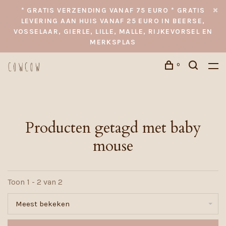
* GRATIS VERZENDING VANAF 75 EURO * GRATIS
LEVERING AAN HUIS VANAF 25 EURO IN BEERSE,
VOSSELAAR, GIERLE, LILLE, MALLE, RIJKEVORSEL EN
MERKSPLAS
0
Producten getagd met baby
mouse
Toon 1 - 2 van 2
Meest bekeken