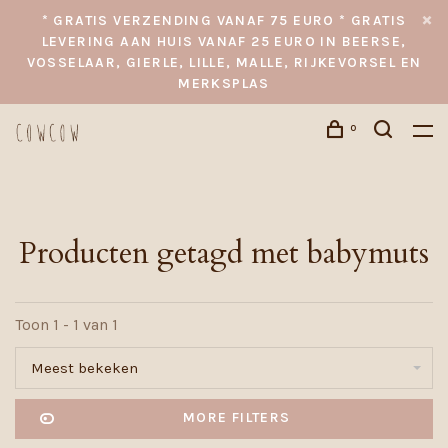
* GRATIS VERZENDING VANAF 75 EURO * GRATIS
LEVERING AAN HUIS VANAF 25 EURO IN BEERSE,
VOSSELAAR, GIERLE, LILLE, MALLE, RIJKEVORSEL EN
MERKSPLAS
0
Producten getagd met babymuts
Toon 1 - 1 van 1
Meest bekeken
MORE FILTERS