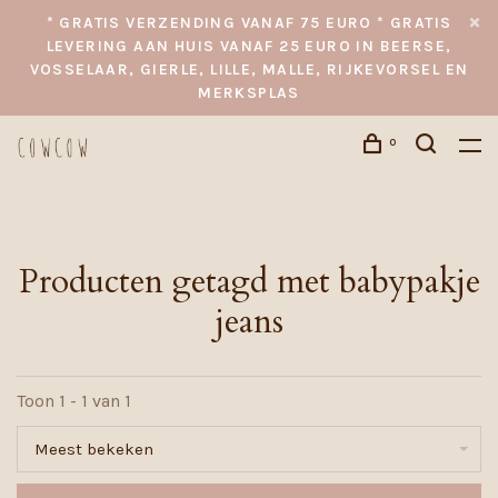
* GRATIS VERZENDING VANAF 75 EURO * GRATIS
LEVERING AAN HUIS VANAF 25 EURO IN BEERSE,
VOSSELAAR, GIERLE, LILLE, MALLE, RIJKEVORSEL EN
MERKSPLAS
0
Producten getagd met babypakje
jeans
Toon 1 - 1 van 1
Meest bekeken