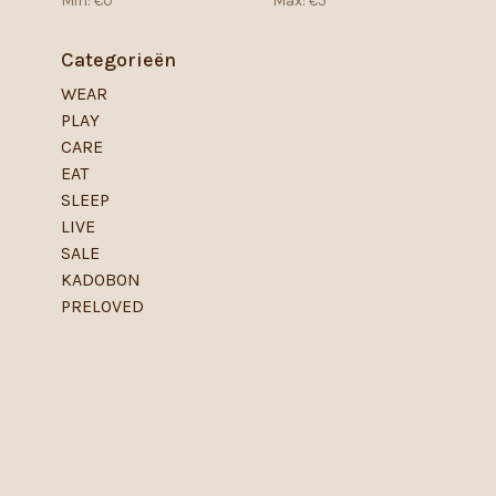
Min: €
0
Max: €
5
Categorieën
WEAR
PLAY
CARE
EAT
SLEEP
LIVE
SALE
KADOBON
PRELOVED