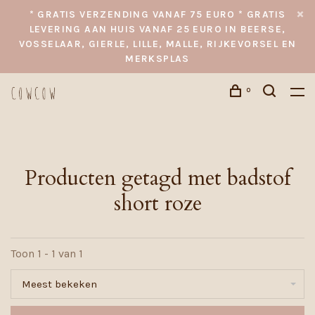
* GRATIS VERZENDING VANAF 75 EURO * GRATIS
LEVERING AAN HUIS VANAF 25 EURO IN BEERSE,
VOSSELAAR, GIERLE, LILLE, MALLE, RIJKEVORSEL EN
MERKSPLAS
0
Producten getagd met badstof
short roze
Toon 1 - 1 van 1
Meest bekeken