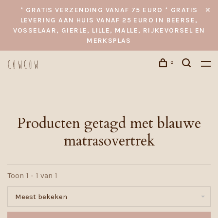
* GRATIS VERZENDING VANAF 75 EURO * GRATIS
LEVERING AAN HUIS VANAF 25 EURO IN BEERSE,
VOSSELAAR, GIERLE, LILLE, MALLE, RIJKEVORSEL EN
MERKSPLAS
0
Producten getagd met blauwe
matrasovertrek
Toon 1 - 1 van 1
Meest bekeken