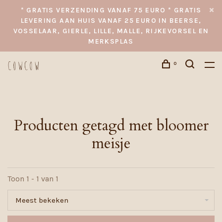
* GRATIS VERZENDING VANAF 75 EURO * GRATIS
LEVERING AAN HUIS VANAF 25 EURO IN BEERSE,
VOSSELAAR, GIERLE, LILLE, MALLE, RIJKEVORSEL EN
MERKSPLAS
0
Producten getagd met bloomer
meisje
Toon 1 - 1 van 1
Meest bekeken