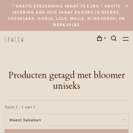
* GRATIS VERZENDING VANAF 75 EURO * GRATIS
LEVERING AAN HUIS VANAF 25 EURO IN BEERSE,
VOSSELAAR, GIERLE, LILLE, MALLE, RIJKEVORSEL EN
MERKSPLAS
0
Producten getagd met bloomer
uniseks
Toon 1 - 1 van 1
Meest bekeken