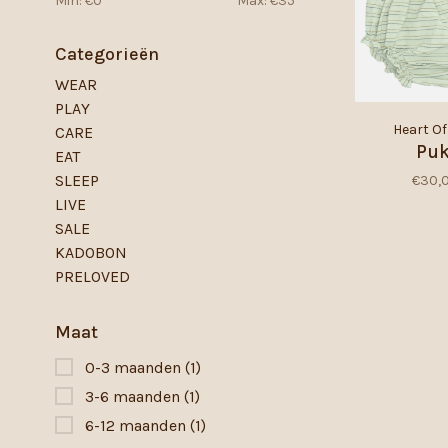
Min: €
0
Max: €
35
Categorieën
WEAR
PLAY
Heart Of
CARE
Puk
EAT
SLEEP
€30,
LIVE
SALE
KADOBON
PRELOVED
Maat
0-3 maanden
(1)
3-6 maanden
(1)
6-12 maanden
(1)