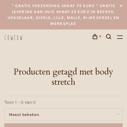
* GRATIS VERZENDING VANAF 75 EURO * GRATIS
LEVERING AAN HUIS VANAF 25 EURO IN BEERSE,
VOSSELAAR, GIERLE, LILLE, MALLE, RIJKEVORSEL EN
MERKSPLAS
0
Producten getagd met body
stretch
Toon 1 - 0 van 0
Meest bekeken