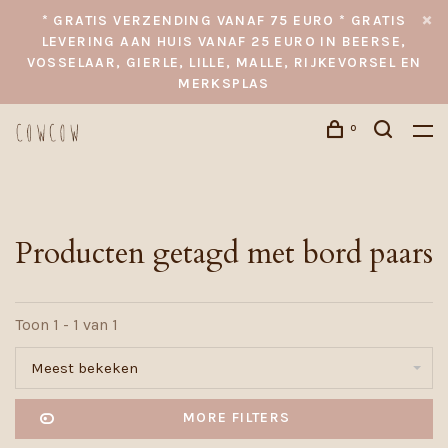
* GRATIS VERZENDING VANAF 75 EURO * GRATIS
LEVERING AAN HUIS VANAF 25 EURO IN BEERSE,
VOSSELAAR, GIERLE, LILLE, MALLE, RIJKEVORSEL EN
MERKSPLAS
0
Producten getagd met bord paars
Toon 1 - 1 van 1
Meest bekeken
MORE FILTERS