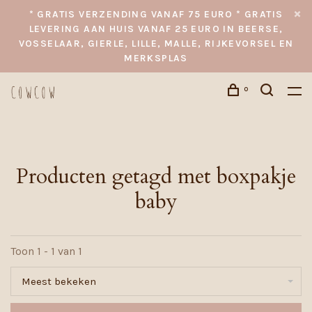
* GRATIS VERZENDING VANAF 75 EURO * GRATIS
LEVERING AAN HUIS VANAF 25 EURO IN BEERSE,
VOSSELAAR, GIERLE, LILLE, MALLE, RIJKEVORSEL EN
MERKSPLAS
0
Producten getagd met boxpakje
baby
Toon 1 - 1 van 1
Meest bekeken